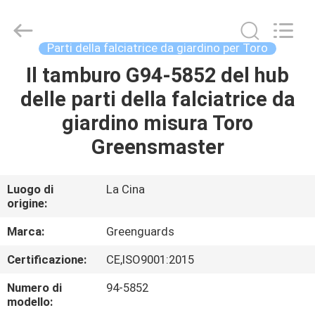
2026
Dongguan
Hesheng
Long
Trading
Parti della falciatrice da giardino per Toro
Co.,
Ltd..
Il tamburo G94-5852 del hub
CASA
All
Rights
Reserved.
delle parti della falciatrice da
PRODOTTI
giardino misura Toro
Greensmaster
CIRCA
NOI
Luogo di
La Cina
origine:
GIRO
Marca:
Greenguards
DELLA
Certificazione:
CE,ISO9001:2015
FABBRICA
Numero di
94-5852
modello: