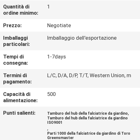
CONTROLLO
Quantità di
1
ordine minimo:
DI
QUALITÀ
Prezzo:
Negotiate
Imballaggi
Imballaggio dell'esportazione
CONTATTICI
particolari:
Tempi di
1-7days
consegna:
NOTIZIE
Termini di
L/C, D/A, D/P, T/T, Western Union, m
pagamento:
RICHIEDA
Capacità di
500
UNA
alimentazione:
CITAZIONE
Punti salienti:
,
Tamburo del hub della falciatrice da giardino
Tamburo del hub della falciatrice da giardino
ISO9001
MAPPA
,
Parti 1000 della falciatrice da giardino di Toro
DEL
Greensmaster