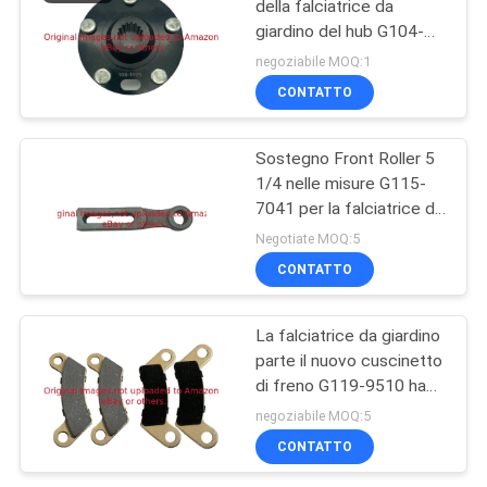
della falciatrice da
giardino del hub G104-
1675 misura il veicolo
negoziabile MOQ:1
utilitario dell'operaio di
CONTATTO
Toro
Sostegno Front Roller 5
1/4 nelle misure G115-
7041 per la falciatrice da
giardino di Toro
Negotiate MOQ:5
CONTATTO
La falciatrice da giardino
parte il nuovo cuscinetto
di freno G119-9510 ha
messo di 4 misure Toro
negoziabile MOQ:5
CONTATTO