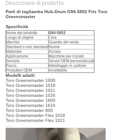
Descrizione di prodotto
Parti di tagliaerba Hub-Drum G94-5852 Fits Toro
Greensmaster
Specificità
Nome del prodotto
G94-5852
Luogo di origine
Cina
Marchio
Guardie del verde
Standard o non standard
Norme
Materiale
Acciaio
Applicazione
Macchine per il prato
Servizio
Servizi OEM personalizzati
Pacco
Imballaggio in cartone
Produttori OEM
Accettabile
Modelli adatti
Toro Greensmaster 1000
Toro Greensmaster 1018
Toro Greensmaster 1021
Toro Greensmaster 1026
Toro Greensmaster 1600
Toro Greensmaster 1610
Toro Greensmaster 800
Toro Greensmaster Flex 1018
Toro Greensmaster Flex 1021
.....