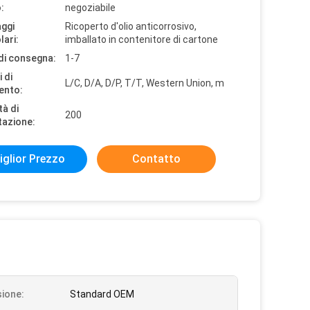
:
negoziabile
aggi
Ricoperto d'olio anticorrosivo,
lari:
imballato in contenitore di cartone
di consegna:
1-7
 di
L/C, D/A, D/P, T/T, Western Union, m
ento:
tà di
200
tazione:
iglior Prezzo
Contatto
ione:
Standard OEM