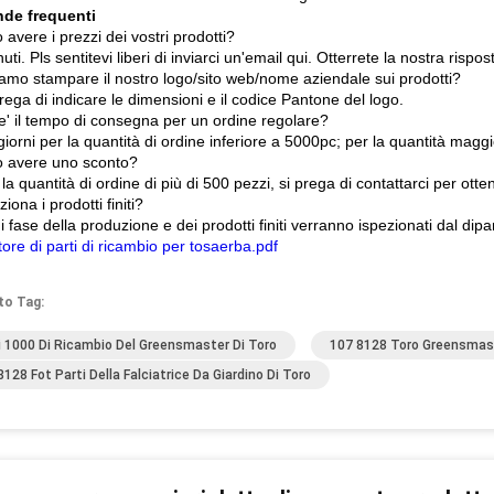
de frequenti
avere i prezzi dei vostri prodotti?
ti. Pls sentitevi liberi di inviarci un'email qui. Otterrete la nostra rispos
amo stampare il nostro logo/sito web/nome aziendale sui prodotti?
prega di indicare le dimensioni e il codice Pantone del logo.
e' il tempo di consegna per un ordine regolare?
iorni per la quantità di ordine inferiore a 5000pc; per la quantità maggio
 avere uno sconto?
 la quantità di ordine di più di 500 pezzi, si prega di contattarci per otte
ziona i prodotti finiti?
i fase della produzione e dei prodotti finiti verranno ispezionati dal di
ore di parti di ricambio per tosaerba.pdf
to Tag:
i 1000 Di Ricambio Del Greensmaster Di Toro
107 8128 Toro Greensmast
8128 Fot Parti Della Falciatrice Da Giardino Di Toro