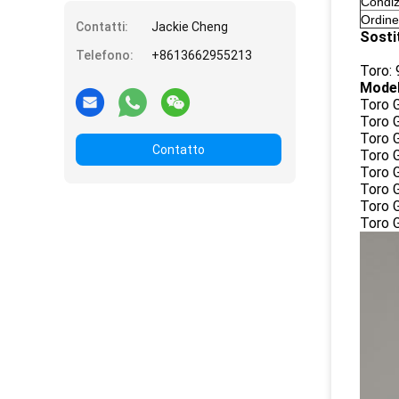
Condiz
Ordin
Contatti:
Jackie Cheng
Sosti
Telefono:
+8613662955213
Toro:
Model
Toro 
Toro 
Toro 
Contatto
Toro 
Toro 
Toro 
Toro 
Toro 