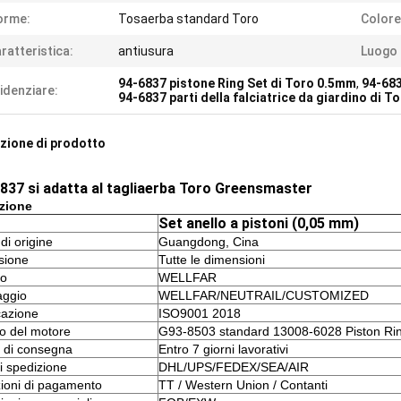
orme:
Tosaerba standard Toro
Colore
ratteristica:
antiusura
Luogo D
94-6837 pistone Ring Set di Toro 0.5mm
,
94-683
idenziare:
94-6837 parti della falciatrice da giardino di T
zione di prodotto
837 si adatta al tagliaerba Toro Greensmaster
zione
Set anello a pistoni (0,05 mm)
di origine
Guangdong, Cina
sione
Tutte le dimensioni
io
WELLFAR
aggio
WELLFAR/NEUTRAIL/CUSTOMIZED
cazione
ISO9001 2018
o del motore
G93-8503 standard 13008-6028 Piston Ri
 di consegna
Entro 7 giorni lavorativi
i spedizione
DHL/UPS/FEDEX/SEA/AIR
ioni di pagamento
TT / Western Union / Contanti