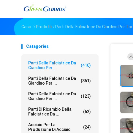
Casa
Prodotti
Parti Della Falciatrice Da Giardino Per Tor
Catagories
Parti Della Falciatrice Da
(410)
Giardino Per ...
Parti Della Falciatrice Da
(361)
Giardino Per ...
Parti Della Falciatrice Da
(123)
Giardino Per ...
Parti Di Ricambio Della
(62)
Falciatrice Da ...
Acciaio Per La
(24)
Produzione Di Acciaio