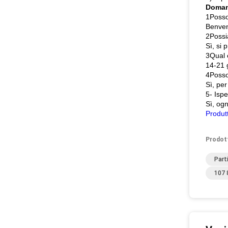
Doman
1Posso 
Benvenu
2Possi
Sì, si 
3Qual 
14-21 g
4Posso
Sì, per
5- Ispe
Sì, ogn
Produtt
Prodot
Part
107 