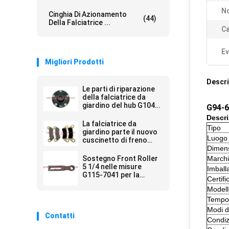
N
Cinghia Di Azionamento
(44)
Della Falciatrice ...
Ca
Ev
Migliori Prodotti
Descri
Le parti di riparazione
della falciatrice da
giardino del hub G104-
G94-6
1675 misura il veicolo
Descri
utilitario dell'operaio di
La falciatrice da
Tipo
Toro
giardino parte il nuovo
Luogo 
cuscinetto di freno
G119-9510 ha messo di
Dimen
4 misure Toro
Sostegno Front Roller
March
5 1/4 nelle misure
Imball
G115-7041 per la
Certifi
falciatrice da giardino
Modell
di Toro
Tempo
Modi d
Contatti
Condiz