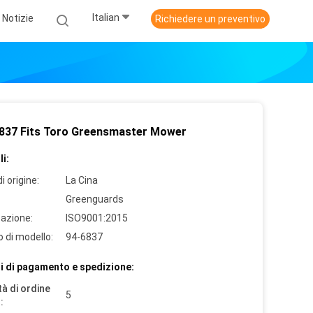
Italian
Notizie
Richiedere un preventivo
837 Fits Toro Greensmaster Mower
i:
i origine:
La Cina
Greenguards
cazione:
ISO9001:2015
 di modello:
94-6837
i di pagamento e spedizione:
à di ordine
5
: