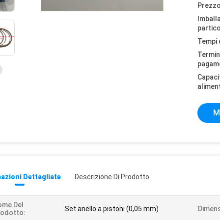
Prezzo
Imball
partico
Tempi 
Termini
pagam
Capaci
alimen
M
azioni Dettagliate
Descrizione Di Prodotto
ome Del
Set anello a pistoni (0,05 mm)
Dimens
odotto: