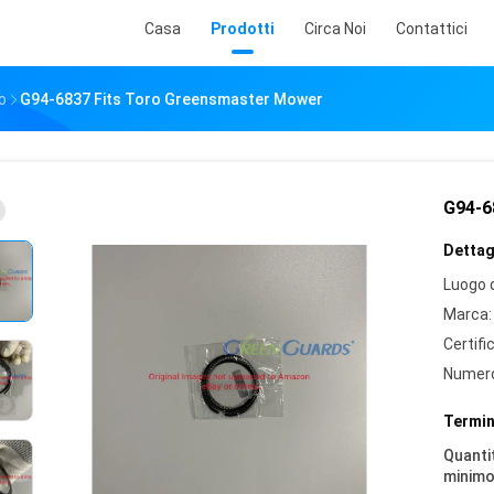
Casa
Prodotti
Circa Noi
Contattici
o
G94-6837 Fits Toro Greensmaster Mower
G94-6
Dettagl
Luogo d
Marca:
Certifi
Numero
Termin
Quantit
minimo