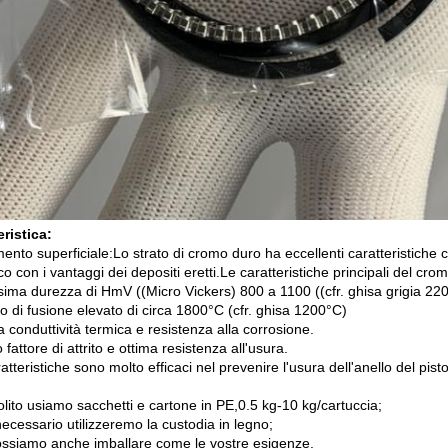
eristica:
ento superficiale:Lo strato di cromo duro ha eccellenti caratteristiche 
co con i vantaggi dei depositi eretti.Le caratteristiche principali del cr
ssima durezza di HmV ((Micro Vickers) 800 a 1100 ((cfr. ghisa grigia 22
o di fusione elevato di circa 1800°C (cfr. ghisa 1200°C)
conduttività termica e resistenza alla corrosione.
fattore di attrito e ottima resistenza all'usura.
ratteristiche sono molto efficaci nel prevenire l'usura dell'anello del pist
olito usiamo sacchetti e cartone in PE,0.5 kg-10 kg/cartuccia;
ecessario utilizzeremo la custodia in legno;
ossiamo anche imballare come le vostre esigenze.