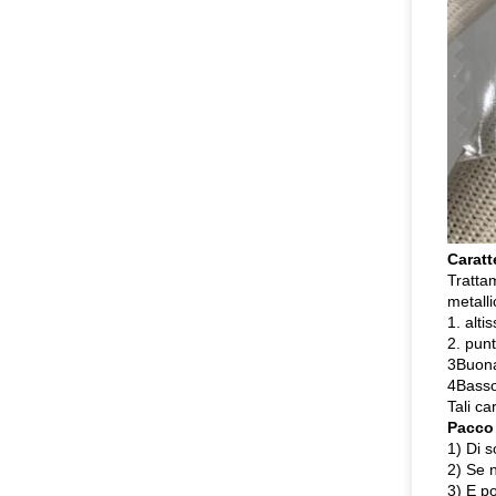
Caratt
Trattam
metalli
1. alti
2. punt
3Buona 
4Basso 
Tali ca
Pacco
1) Di s
2) Se n
3) E p