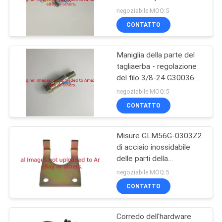
metallo Gk0071000152
SITO
negoziabile MOQ:5
misura Jacobsen Mower
CONTATTO
27
PRIVACY
Acciaio per la
Maniglia della parte del
POLICY
tagliaerba - regolazione
produzione di
del filo 3/8-24 G3003611
si adatta al Jacobsen Tri-
acciaio
negoziabile MOQ:5
King
CONTATTO
Misure GLM56G-0303Z2
52
di acciaio inossidabile
Parti del carretto di
delle parti della
falciatrice da giardino per
negoziabile MOQ:5
golf
Jacobsen
CONTATTO
Corredo dell'hardware