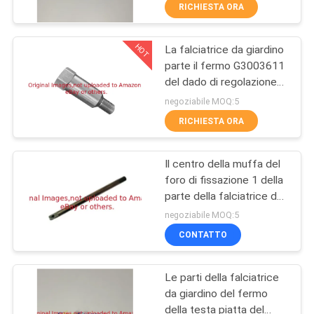
CONTROLLO
RICHIESTA ORA
DI
HOT
La falciatrice da giardino
QUALITÀ
127
parte il fermo G3003611
del dado di regolazione
Parti della
CONTATTICI
del filo 3/8-24
negoziabile MOQ:5
falciatrice da
RICHIESTA ORA
giardino per
NOTIZIE
Il centro della muffa del
Jacobsen
foro di fissazione 1 della
RICHIEDA
parte della falciatrice da
64
UNA
giardino appunta
negoziabile MOQ:5
G524118 le misure
Parti di ricambio
CITAZIONE
CONTATTO
Jacobsen
della falciatrice da
Le parti della falciatrice
MAPPA
giardino
da giardino del fermo
DEL
della testa piatta del