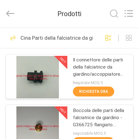
2026
Dongguan
Hesheng
Prodotti
Long
Trading
Co.,
Ltd..
CASA
All
431
Rights
Cina Parti della falciatrice da giardino per Jacobse
Reserved.
Parti della
PRODOTTI
falciatrice da
HOT
Il connettore delle parti
della falciatrice da
giardino per Toro
CIRCA
giardino/accoppiatore
NOI
G3010046 misura
Negotiate MOQ:5
Jacobsen IF-135
RICHIESTA ORA
377
GIRO
Parti della
HOT
Boccola delle parti della
DELLA
falciatrice da giardino -
FABBRICA
falciatrice da
G366725 flangiato
misura Jacobsen
negoziabile MOQ:5
giardino per Deere