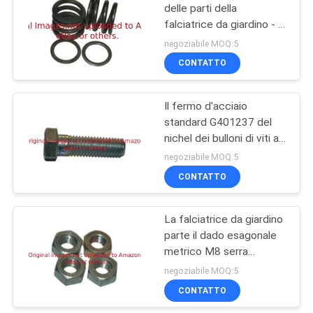
delle parti della
falciatrice da giardino - la
38
primavera/rondella
negoziabile MOQ:5
G5002151 misura
Ventilatore di foglia
CONTATTO
Jacobsen
dell'erba
Il fermo d'acciaio
standard G401237 del
nichel dei bulloni di viti a
testa cilindrica della
negoziabile MOQ:5
sfortuna M6 delle parti
CONTATTO
91
dei falciatori misura
Jacobsen
Lame della
La falciatrice da giardino
parte il dado esagonale
falciatrice da
metrico M8 serra
giardino
G306397 le misure
negoziabile MOQ:5
Jacobsen
CONTATTO