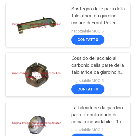
Sostegno delle parti della
83
falciatrice da giardino -
Guarnizioni della
misure di Front Roller
G3008438 per Jacobsen
negoziabile MOQ:5
falciatrice da
CONTATTO
giardino
L'ossido del acciaio al
carbonio della parte della
falciatrice da giardino ha
61
scanalato la testa
negoziabile MOQ:5
Filtri dalla falciatrice
esagonale che il dado
CONTATTO
G445684 misura
da giardino
Jacobsen
La falciatrice da giardino
parte il controdado di
acciaio inossidabile - 1 in
14 G2810096 per
negoziabile MOQ:1
Jacobsen