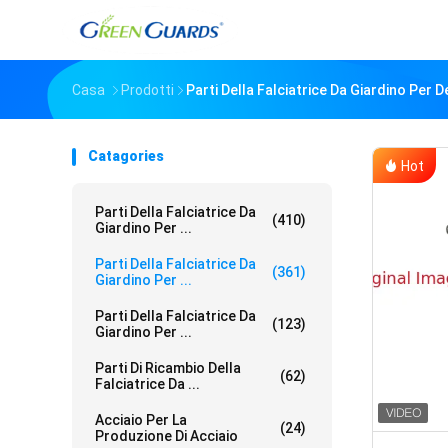
Casa
Prodotti
Parti Della Falciatrice Da Giardino Per 
Catagories
Hot
Parti Della Falciatrice Da
(410)
Giardino Per ...
Parti Della Falciatrice Da
(361)
Giardino Per ...
Parti Della Falciatrice Da
(123)
Giardino Per ...
Parti Di Ricambio Della
(62)
Falciatrice Da ...
Acciaio Per La
(24)
Produzione Di Acciaio