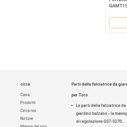
GAMT156
Deere De
2000 mon
circa
Parti della falciatrice da gia
Casa
per Toro
Prodotti
Le parti della falciatrice da
Circa noi
giardino balzano - la mano
Notizie
di regolazione G57-5270
Mappa del sito