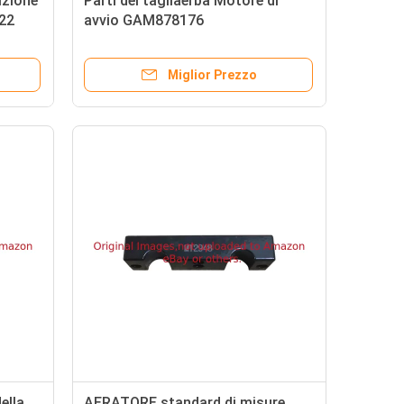
rizione
Parti del tagliaerba Motore di
22
avvio GAM878176
IS
Miglior Prezzo
ella
AERATORE standard di misure