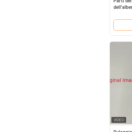
Parti de
dell'alb
Tagliaer