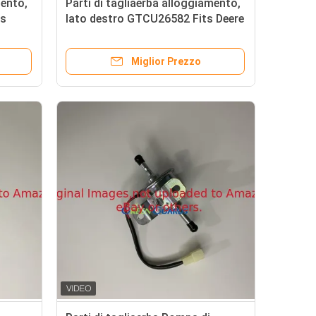
mento,
Parti di tagliaerba alloggiamento,
ts
lato destro GTCU26582 Fits Deere
Mower
Miglior Prezzo