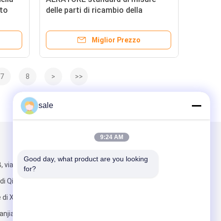
tto
delle parti di ricambio della
er il
falciatrice da giardino di Antivari
GMT2948 Deere 1000
Miglior Prezzo
7
8
>
>>
sale
9:24 AM
Scrivici
Good day, what product are you looking 
, via
for?
i Qishi, zona
 di Xiyong,
anjiang, città di