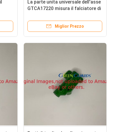
il
La parte unita universale dell'asse
GTCA17220 misura il falciatore di
a il
Deere
Miglior Prezzo