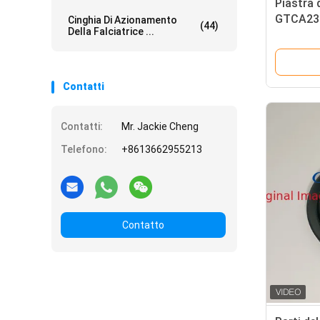
Piastra 
GTCA238
Cinghia Di Azionamento
(44)
Della Falciatrice ...
fairway 
tosaerba
Contatti
Contatti:
Mr. Jackie Cheng
Telefono:
+8613662955213
Contatto