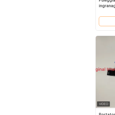
Puleggia
ingranag
GMT1074
Portator