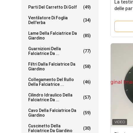
La test
Parti Del Carretto Di Golf
(49)
delle par
giardino 
Ventilatore Di Foglia
(34)
di Deere
Dell'erba
Lame Della Falciatrice Da
(85)
Giardino
Guarnizioni Della
(77)
Falciatrice Da ...
Filtri Dalla Falciatrice Da
(58)
Giardino
Collegamento Del Rullo
(46)
Della Falciatrice ...
Cilindro Idraulico Della
(57)
Falciatrice Da ...
Cavo Della Falciatrice Da
(59)
Giardino
Cuscinetto Della
(30)
Falciatrice Da Giardino