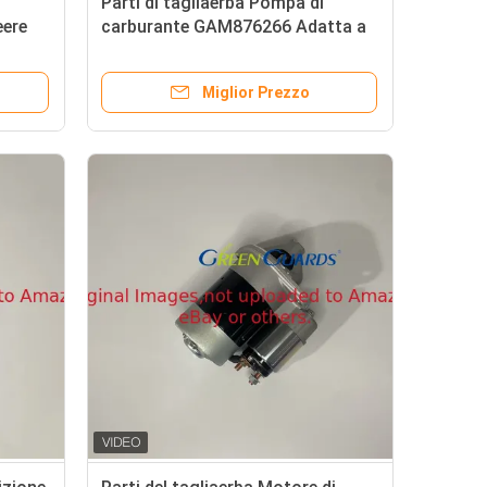
Parti di tagliaerba Pompa di
eere
carburante GAM876266 Adatta a
s
Deere Riding Greens e tagliaerba
rotante
Miglior Prezzo