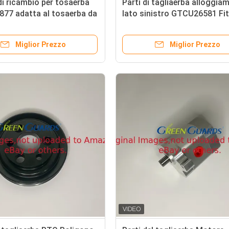
di ricambio per tosaerba
Parti di tagliaerba alloggia
77 adatta al tosaerba da
lato sinistro GTCU26581 Fi
Deere PrecisionCut e al
Deere Mower
 da fairway ibrido E-Cut
Miglior Prezzo
Miglior Prezzo