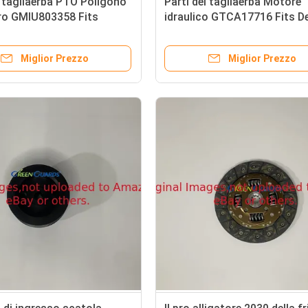
l tagliaerba PTO Poligono
Parti del tagliaerba Motore
ero GMIU803358 Fits
idraulico GTCA17716 Fits D
ba
Lightweight Fairway Mower
Miglior Prezzo
Miglior Prezzo