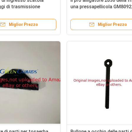
 di ingresso scatola
Il pro alligatore 2030 della f
gi di trasmissione
una pressapellicola GM8092
 per tosaerba Deere
GM809221 di 2020 frizioni D
misura Deere
Miglior Prezzo
Miglior Prezzo
e di parti per tosaerba
Bullone a occhio delle parti d