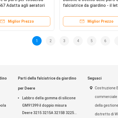
7 Adatta agli aeratori
falciatrice da giardino - il le
ere Aercore 1000, 1500 e
Antivari GMT3074 si adatta p
tati su trattore
falciatore di verdi di Deere
Miglior Prezzo
Miglior Prezzo
1
2
3
4
5
6
rdino
Parti della falciatrice da giardino
Seguaci
Costruzione B
per Deere
commerciale d
Labbro della gomma di silicone
pola
GM91399 il doppio misura
della gestione
Deere 3215 3215A 3215B 3225B
distretto di W