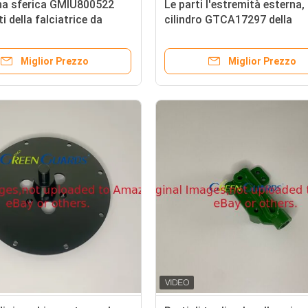
ina sferica GMIU800522
Le parti l'estremità esterna, 
ti della falciatrice da
cilindro GTCA17297 della
misura il veicolo utilitario
falciatrice da giardino misur
 ProGator
falciatore di Deere
Miglior Prezzo
Miglior Prezzo