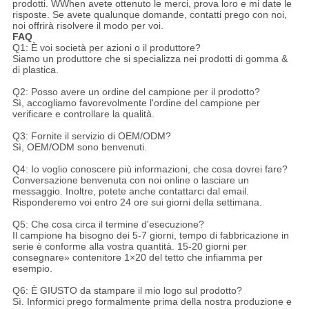
prodotti. WWhen avete ottenuto le merci, prova loro e mi date le
risposte. Se avete qualunque domande, contatti prego con noi,
noi offrirà risolvere il modo per voi.
FAQ
Q1: È voi società per azioni o il produttore?
Siamo un produttore che si specializza nei prodotti di gomma &
di plastica.
Q2: Posso avere un ordine del campione per il prodotto?
Sì, accogliamo favorevolmente l'ordine del campione per
verificare e controllare la qualità.
Q3: Fornite il servizio di OEM/ODM?
Sì, OEM/ODM sono benvenuti.
Q4: Io voglio conoscere più informazioni, che cosa dovrei fare?
Conversazione benvenuta con noi online o lasciare un
messaggio. Inoltre, potete anche contattarci dal email.
Risponderemo voi entro 24 ore sui giorni della settimana.
Q5: Che cosa circa il termine d'esecuzione?
Il campione ha bisogno dei 5-7 giorni, tempo di fabbricazione in
serie è conforme alla vostra quantità. 15-20 giorni per
consegnare» contenitore 1×20 del tetto che infiamma per
esempio.
Q6: È GIUSTO da stampare il mio logo sul prodotto?
Sì. Informici prego formalmente prima della nostra produzione e