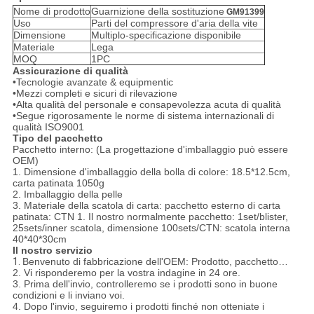
Nome di prodotto
Guarnizione della sostituzione
GM91399
Uso
Parti del compressore d'aria della vite
Dimensione
Multiplo-specificazione disponibile
Materiale
Lega
MOQ
1PC
Assicurazione di qualità
•Tecnologie avanzate & equipmentic
•Mezzi completi e sicuri di rilevazione
•Alta qualità del personale e consapevolezza acuta di qualità
•Segue rigorosamente le norme di sistema internazionali di
qualità ISO9001
Tipo del pacchetto
Pacchetto interno: (La progettazione d'imballaggio può essere
OEM)
1. Dimensione d'imballaggio della bolla di colore: 18.5*12.5cm,
carta patinata 1050g
2. Imballaggio della pelle
3. Materiale della scatola di carta: pacchetto esterno di carta
patinata: CTN 1. Il nostro normalmente pacchetto: 1set/blister,
25sets/inner scatola, dimensione 100sets/CTN: scatola interna
40*40*30cm
Il nostro servizio
1.
Benvenuto di fabbricazione dell'OEM: Prodotto, pacchetto…
2. Vi risponderemo per la vostra indagine in 24 ore.
3. Prima dell'invio, controlleremo se i prodotti sono in buone
condizioni e li inviano voi.
4. Dopo l'invio, seguiremo i prodotti finché non otteniate i