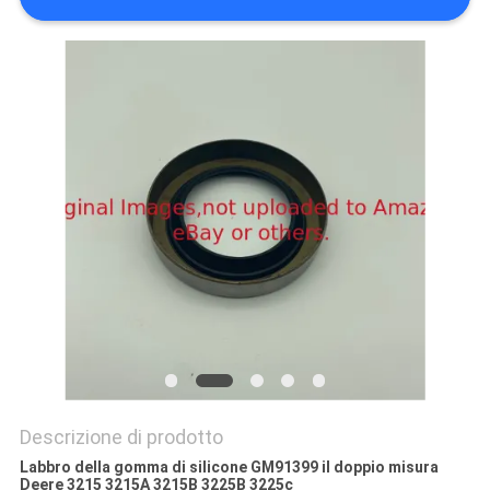
SITO
PRIVACY
POLICY
Descrizione di prodotto
Labbro della gomma di silicone GM91399 il doppio misura
Deere 3215 3215A 3215B 3225B 3225c