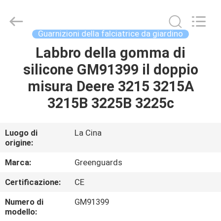
2026
Dongguan
Hesheng
Long
Trading
Guarnizioni della falciatrice da giardino
Co.,
Ltd..
Labbro della gomma di
CASA
All
Rights
Reserved.
silicone GM91399 il doppio
PRODOTTI
misura Deere 3215 3215A
3215B 3225B 3225c
CIRCA
NOI
Luogo di
La Cina
origine:
GIRO
Marca:
Greenguards
DELLA
Certificazione:
CE
FABBRICA
Numero di
GM91399
modello: