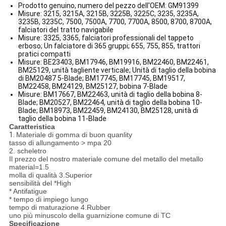
Prodotto genuino, numero del pezzo dell'OEM: GM91399
Misure: 3215, 3215A, 3215B, 3225B, 3225C, 3235, 3235A,
3235B, 3235C, 7500, 7500A, 7700, 7700A, 8500, 8700, 8700A,
falciatori del tratto navigabile
Misure: 3325, 3365, falciatori professionali del tappeto
erboso; Un falciatore di 365 gruppi; 655, 755, 855, trattori
pratici compatti
Misure: BE23403, BM17946, BM19916, BM22460, BM22461,
BM25129, unità tagliente verticale; Unità di taglio della bobina
di BM20487 5-Blade; BM17745, BM17745, BM19517,
BM22458, BM24129, BM25127, bobina 7-Blade
Misure: BM17667, BM22463, unità di taglio della bobina 8-
Blade; BM20527, BM22464, unità di taglio della bobina 10-
Blade; BM18973, BM22459, BM24130, BM25128, unità di
taglio della bobina 11-Blade
Caratteristica
1.
Materiale di gomma di buon quanlity
tasso di allungamento > mpa 20
2. scheletro
Il prezzo del nostro materiale comune del metallo del metallo
material=1.5
molla di qualità 3.Superior
sensibilità del *High
* Antifatigue
* tempo di impiego lungo
tempo di maturazione 4.Rubber
uno più minuscolo della guarnizione comune di TC
Specificazione