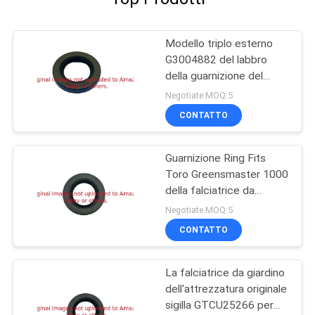
Modello triplo esterno
G3004882 del labbro
della guarnizione del
grasso del rullo del
Negotiate MOQ:5
falciatore per il
CONTATTO
macchinario del prato
inglese
Guarnizione Ring Fits
Toro Greensmaster 1000
della falciatrice da
giardino G253-163
Negotiate MOQ:5
CONTATTO
La falciatrice da giardino
dell'attrezzatura originale
sigilla GTCU25266 per