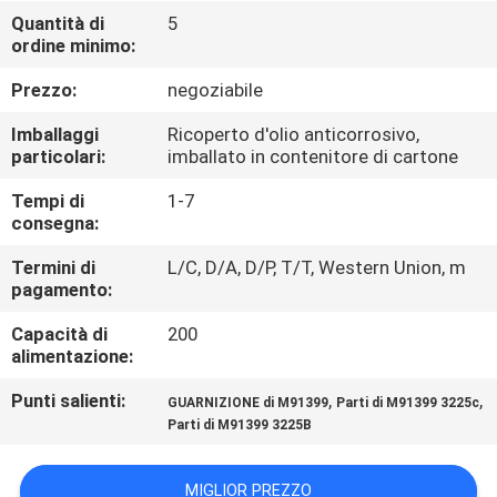
CONTROLLO
Quantità di
5
ordine minimo:
DI
QUALITÀ
Prezzo:
negoziabile
Imballaggi
Ricoperto d'olio anticorrosivo,
CONTATTICI
particolari:
imballato in contenitore di cartone
Tempi di
1-7
consegna:
NOTIZIE
Termini di
L/C, D/A, D/P, T/T, Western Union, m
pagamento:
RICHIEDA
Capacità di
200
UNA
alimentazione:
CITAZIONE
Punti salienti:
,
,
GUARNIZIONE di M91399
Parti di M91399 3225c
Parti di M91399 3225B
MAPPA
DEL
MIGLIOR PREZZO