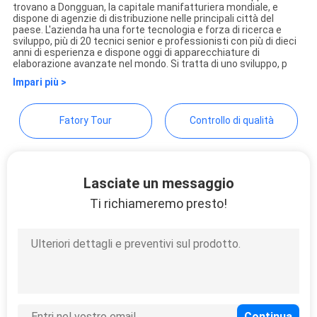
Dongguan Hesheng Long
trovano a Dongguan, la capitale manifatturiera mondiale, e
SITO
dispone di agenzie di distribuzione nelle principali città del
Trading Co., Ltd.
paese. L'azienda ha una forte tecnologia e forza di ricerca e
sviluppo, più di 20 tecnici senior e professionisti con più di dieci
anni di esperienza e dispone oggi di apparecchiature di
PRIVACY
elaborazione avanzate nel mondo. Si tratta di uno sviluppo, p
Impari più >
POLICY
Fatory Tour
Controllo di qualità
Lasciate un messaggio
Ti richiameremo presto!