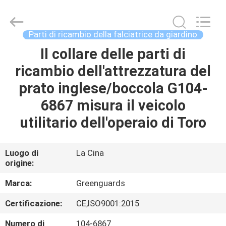
2026
Dongguan
Hesheng
Long
Trading
Parti di ricambio della falciatrice da giardino
Co.,
Ltd..
Il collare delle parti di
CASA
All
Rights
Reserved.
ricambio dell'attrezzatura del
PRODOTTI
prato inglese/boccola G104-
6867 misura il veicolo
CIRCA
utilitario dell'operaio di Toro
NOI
Luogo di
La Cina
origine:
GIRO
DELLA
Marca:
Greenguards
FABBRICA
Certificazione:
CE,ISO9001:2015
Numero di
104-6867