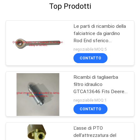
Top Prodotti
Le parti di ricambio della
falciatrice da giardino
Rod End sferico
GTCU25223 misura il
negoziabile MOQ:5
falciatore di Deere
CONTATTO
Ricambi di tagliaerba
filtro idraulico
GTCA13646 Fits Deere
Lightweight Fairway
negoziabile MOQ:1
Mowers
CONTATTO
L'asse di PTO
dell'attrezzatura del