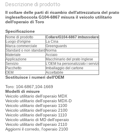
Descrizione di prodotto
Il collare delle parti di ricambio dell'attrezzatura del prato
inglese/boccola G104-6867 misura il veicolo utilitario
dell'operaio di Toro
Specificazione
Nome di prodotto
Collare/G104-6867 imbussolare
Luogo d'origine
La Cina
Marca commerciale
Greenguards
Standard o non standard
Norma
Materiale
Acciaio
Applicazione
Macchinario del prato inglese
Servizio
L'OEM ha personalizzato i servizi
Pacchetto
Imballaggio del cartone
OEM
Accettabile
Sostituisce i numeri dell'OEM
Toro: 104-6867,104-1669
Modelli di misure
Veicolo utilitario dell'operaio MDX
Veicolo utilitario dell'operaio MDX-D
Veicolo utilitario dell'operaio 1100
Veicolo utilitario dell'operaio 2100
Veicolo utilitario dell'operaio 1110
Veicolo utilitario di MD dell'operaio
Veicolo utilitario dell'operaio 2110
Aggiorni il corredo, l'operaio 2100