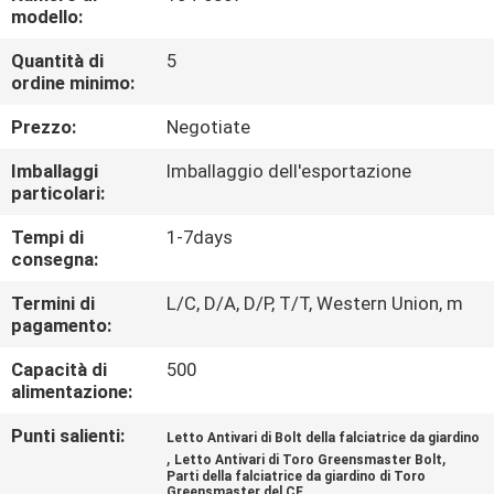
CONTROLLO
modello:
DI
Quantità di
5
ordine minimo:
QUALITÀ
Prezzo:
Negotiate
CONTATTICI
Imballaggi
Imballaggio dell'esportazione
particolari:
NOTIZIE
Tempi di
1-7days
consegna:
RICHIEDA
Termini di
L/C, D/A, D/P, T/T, Western Union, m
pagamento:
UNA
Capacità di
500
CITAZIONE
alimentazione:
Punti salienti:
Letto Antivari di Bolt della falciatrice da giardino
MAPPA
,
,
Letto Antivari di Toro Greensmaster Bolt
DEL
Parti della falciatrice da giardino di Toro
Greensmaster del CE