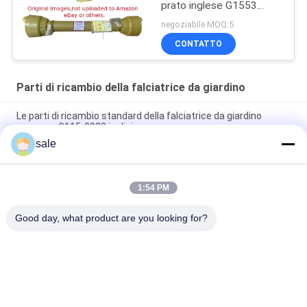
prato inglese G1553
misura i ventilatori del
negoziabile MOQ:5
BUFALO
CONTATTO
Parti di ricambio della falciatrice da giardino
Le parti di ricambio standard della falciatrice da giardino
premono G115-9023 in di riserva
sale
Il morsetto GAET11311 delle parti di ricambio della falciatrice
da giardino di dimensione standard misura Deere
1:54 PM
Partimenti di ricambio per tagliaerba Bracket - Yoke Adapter
Cap GMT6233 Fits Deere Greens
Good day, what product are you looking for?
Categorie popolari
Tutti
Parti Della 
Parti Della 
Falciatrice Da 
Falciatrice Da 