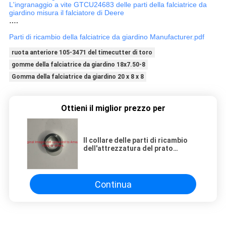
L'ingranaggio a vite GTCU24683 delle parti della falciatrice da
giardino misura il falciatore di Deere
….
Parti di ricambio della falciatrice da giardino Manufacturer.pdf
ruota anteriore 105-3471 del timecutter di toro
gomme della falciatrice da giardino 18x7.50-8
Gomma della falciatrice da giardino 20 x 8 x 8
Ottieni il miglior prezzo per
Il collare delle parti di ricambio
dell'attrezzatura del prato
inglese/boccola G104-6867
misura il veicolo utilitario
dell'operaio di Toro
Continua