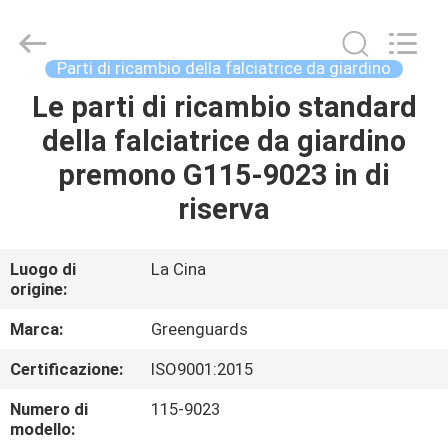
2026
Dongguan
Hesheng
Long
Trading
Parti di ricambio della falciatrice da giardino
Co.,
Ltd..
Le parti di ricambio standard
CASA
All
Rights
Reserved.
della falciatrice da giardino
PRODOTTI
premono G115-9023 in di
riserva
CIRCA
NOI
Luogo di
La Cina
origine:
GIRO
Marca:
Greenguards
DELLA
Certificazione:
ISO9001:2015
FABBRICA
Numero di
115-9023
modello: