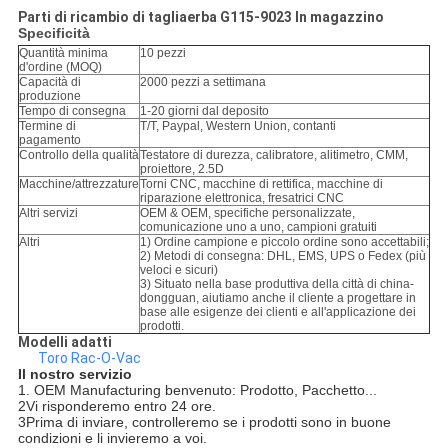
Parti di ricambio di tagliaerba G115-9023 In magazzino
Specificità
Quantità minima
10 pezzi
d'ordine (MOQ)
Capacità di
2000 pezzi a settimana
produzione
Tempo di consegna
1-20 giorni dal deposito
Termine di
T/T, Paypal, Western Union, contanti
pagamento
Controllo della qualità
Testatore di durezza, calibratore, alitimetro, CMM,
proiettore, 2.5D
Macchine/attrezzature
Torni CNC, macchine di rettifica, macchine di
riparazione elettronica, fresatrici CNC
Altri servizi
OEM & OEM, specifiche personalizzate,
comunicazione uno a uno, campioni gratuiti
Altri
1) Ordine campione e piccolo ordine sono accettabili;
2) Metodi di consegna: DHL, EMS, UPS o Fedex (più
veloci e sicuri)
3) Situato nella base produttiva della città di china-
dongguan, aiutiamo anche il cliente a progettare in
base alle esigenze dei clienti e all'applicazione dei
prodotti.
Modelli adatti
Toro Rac-O-Vac
Il nostro servizio
1. OEM Manufacturing benvenuto: Prodotto, Pacchetto...
2Vi risponderemo entro 24 ore.
3Prima di inviare, controlleremo se i prodotti sono in buone
condizioni e li invieremo a voi.