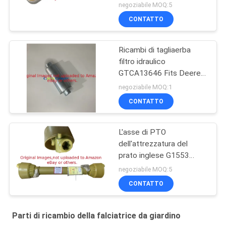
GTCU25223 misura il
negoziabile MOQ:5
falciatore di Deere
CONTATTO
Ricambi di tagliaerba
filtro idraulico
GTCA13646 Fits Deere
Lightweight Fairway
negoziabile MOQ:1
Mowers
CONTATTO
L'asse di PTO
dell'attrezzatura del
prato inglese G1553
misura i ventilatori del
negoziabile MOQ:5
BUFALO
CONTATTO
Parti di ricambio della falciatrice da giardino