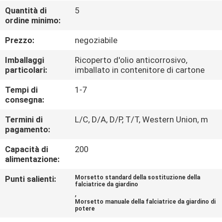
CONTROLLO
Quantità di
5
ordine minimo:
DI
QUALITÀ
Prezzo:
negoziabile
Imballaggi
Ricoperto d'olio anticorrosivo,
CONTATTICI
particolari:
imballato in contenitore di cartone
Tempi di
1-7
consegna:
NOTIZIE
Termini di
L/C, D/A, D/P, T/T, Western Union, m
pagamento:
RICHIEDA
Capacità di
200
UNA
alimentazione:
CITAZIONE
Punti salienti:
Morsetto standard della sostituzione della
falciatrice da giardino
,
MAPPA
Morsetto manuale della falciatrice da giardino di
potere
DEL