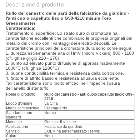
Descrizione di prodotto
Rullo del canestro delle parti della falciatrice da giardino -
l'anti cuoio capelluto liscio G99-4210 misura Toro
Greensmaster
Caratteristica:
Trattamento di superficie: Lo strato duro di cromatura ha
caratteristiche eccellenti che combinano le proprietà originali del
metallo del cromo con i vantaggi dei erectro-depositi. Le
caratteristiche principali della cromatura dura sono come segue:
1. durezza estremamente alta di HmV (micro Vickers) 800 - 1100
(cfr. ghise grigio 220 - 270)
2. punto ad elevato punto di fusione di approssimativamente
1800°C (cfr. ghisa 1200°C)
3. buone conducibilità termica e resistenza della corrosione.
4. fattore di attrito basso e resistenza all'usura eccellente.
Tali caratteristiche sono molto efficaci nell'impedire l'usura
dell'anello di stantuffo.
Nome di prodotto
Rullo del canestro - anti cuoio capelluto liscio G99-
4210
Luogo d'origine
La Cina
Marca commerciale
Greenguards
Standard o non
Norma
standard
Materiale
Gomma di silicone
Applicazione
Falciatrice da giardino
Servizio
L'OEM ha personalizzato i servizi
Colore
Nero