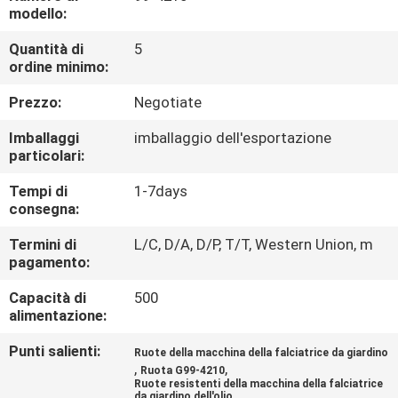
CONTROLLO
modello:
DI
Quantità di
5
ordine minimo:
QUALITÀ
Prezzo:
Negotiate
CONTATTICI
Imballaggi
imballaggio dell'esportazione
particolari:
NOTIZIE
Tempi di
1-7days
consegna:
RICHIEDA
Termini di
L/C, D/A, D/P, T/T, Western Union, m
pagamento:
UNA
Capacità di
500
CITAZIONE
alimentazione:
Punti salienti:
Ruote della macchina della falciatrice da giardino
MAPPA
,
,
Ruota G99-4210
DEL
Ruote resistenti della macchina della falciatrice
da giardino dell'olio