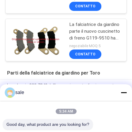
CONTATTO
La falciatrice da giardino
parte il nuovo cuscinetto
di freno G119-9510 ha
messo di 4 misure Toro
negoziabile MOQ:5
CONTATTO
Parti della falciatrice da giardino per Toro
La puleggia G88-7840 dell'accoppiamento di azionamento
della bobina misura per Toro 1010 1600 800 2600 2000
sale
falciatori
G94-6837 Fits Toro Greensmaster Mower
5:34 AM
Parti di falciatore di prato
Good day, what product are you looking for?