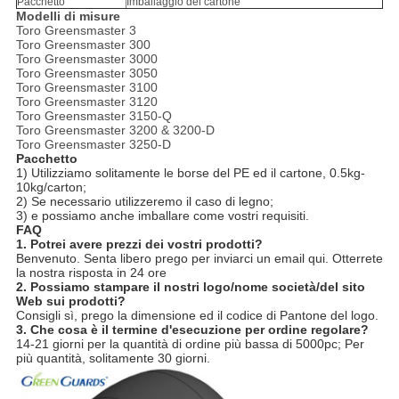
Pacchetto
Imballaggio del cartone
Modelli di misure
Toro Greensmaster 3
Toro Greensmaster 300
Toro Greensmaster 3000
Toro Greensmaster 3050
Toro Greensmaster 3100
Toro Greensmaster 3120
Toro Greensmaster 3150-Q
Toro Greensmaster 3200 & 3200-D
Toro Greensmaster 3250-D
Pacchetto
1)
Utilizziamo solitamente le borse del PE ed il cartone, 0.5kg-
10kg/carton;
2) Se necessario utilizzeremo il caso di legno;
3) e possiamo anche imballare come vostri requisiti.
FAQ
1.
Potrei avere prezzi dei vostri prodotti?
Benvenuto. Senta libero prego per inviarci un email qui. Otterrete
la nostra risposta in 24 ore
2. Possiamo stampare il nostri logo/nome società/del sito
Web sui prodotti?
Consigli sì, prego la dimensione ed il codice di Pantone del logo.
3. Che cosa è il termine d'esecuzione per ordine regolare?
14-21 giorni per la quantità di ordine più bassa di 5000pc; Per
più quantità, solitamente 30 giorni.