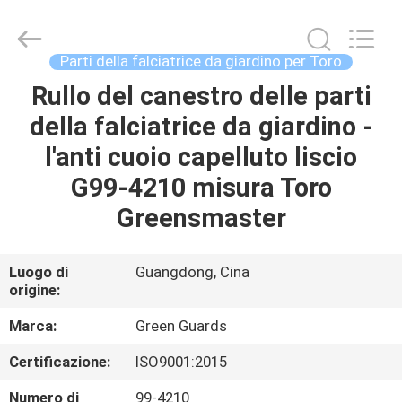
2026
Dongguan
Hesheng
Long
Trading
Parti della falciatrice da giardino per Toro
Co.,
Ltd..
Rullo del canestro delle parti
CASA
All
Rights
Reserved.
della falciatrice da giardino -
PRODOTTI
l'anti cuoio capelluto liscio
G99-4210 misura Toro
CIRCA
Greensmaster
NOI
Luogo di
Guangdong, Cina
origine:
GIRO
DELLA
Marca:
Green Guards
FABBRICA
Certificazione:
ISO9001:2015
Numero di
99-4210