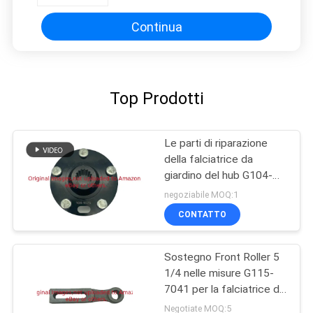
Continua
Top Prodotti
Le parti di riparazione
della falciatrice da
giardino del hub G104-
1675 misura il veicolo
negoziabile MOQ:1
utilitario dell'operaio di
CONTATTO
Toro
Sostegno Front Roller 5
1/4 nelle misure G115-
7041 per la falciatrice da
giardino di Toro
Negotiate MOQ:5