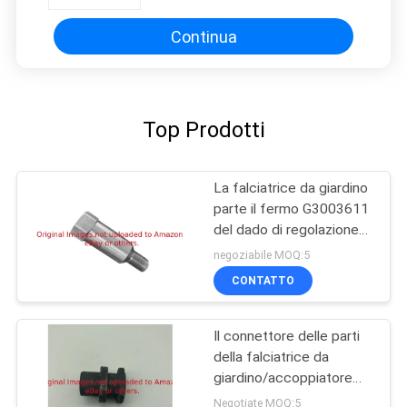
esagonale che il dado G445684
misura Jacobsen
Continua
Top Prodotti
La falciatrice da giardino
parte il fermo G3003611
del dado di regolazione
del filo 3/8-24
negoziabile MOQ:5
CONTATTO
Il connettore delle parti
della falciatrice da
giardino/accoppiatore
G3010046 misura
Negotiate MOQ:5