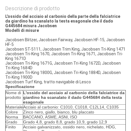
Descrizione di prodotto
L'ossido del acciaio al carbonio della parte della falciatrice
da giardino ha scanalato la testa esagonale che il dado
G445684 misura Jacobsen
Modelli di misure
Jacobsen Blitzer, Jacobsen Fairway, Jacobsen HF-15, Jacobsen
HF-5
Jacobsen ST-5111, Jacobsen Trim King, Jacobsen Tri-King 1471
Jacobsen Tri-King 1670, Jacobsen Tri-King 1671, Jacobsen Tri-
King 1671D
Jacobsen Tri-King 1671G, Jacobsen Tri-King 1672D, Jacobsen
Tri-King 1684D
Jacobsen Tri-King 1800G, Jacobsen Tri-King 1884D, Jacobsen
Tri-King 1900D
Jacobsen Turf King, tratto navigabile di Lesco
Specificazione
Nome di
L'ossido del acciaio al carbonio della falciatrice da
prodotto
giardino ha scanalato il dado G445684 della testa
esagonale
Materiale
Acciaio al carbonio: C1010, C1018, C12L14, C1035
Colore
Zinco nero, giallo, bianco, blu placcato
Norma
BACCANO, ASME, ASNI, ISO
Grado
Grado 4,8, grado 8,8, grado 10,9, grado 12,9
Finito
Acciaio galvanizzato, ossido nero, nichelato, HDG,