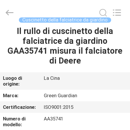
2026
Dongguan
Hesheng
Long
Trading
Cuscinetto della falciatrice da giardino
Co.,
Ltd..
Il rullo di cuscinetto della
CASA
All
Rights
Reserved.
falciatrice da giardino
PRODOTTI
GAA35741 misura il falciatore
di Deere
CIRCA
NOI
Luogo di
La Cina
origine:
GIRO
Marca:
Green Guardian
DELLA
Certificazione:
ISO9001:2015
FABBRICA
Numero di
AA35741
modello: