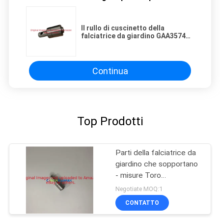
Il rullo di cuscinetto della
falciatrice da giardino GAA35741
misura il falciatore di Deere
Continua
Top Prodotti
Parti della falciatrice da
giardino che sopportano
- misure Toro
Greensmaster di Front
Negotiate MOQ:1
Roller G52-3180
CONTATTO