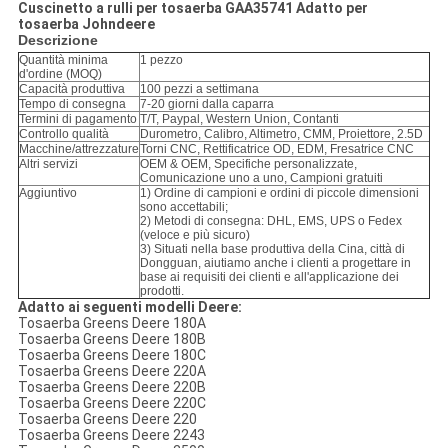
Cuscinetto a rulli per tosaerba GAA35741 Adatto per
tosaerba Johndeere
Descrizione
Quantità minima
1 pezzo
d'ordine (MOQ)
Capacità produttiva
100 pezzi a settimana
Tempo di consegna
7-20 giorni dalla caparra
Termini di pagamento
T/T, Paypal, Western Union, Contanti
Controllo qualità
Durometro, Calibro, Altimetro, CMM, Proiettore, 2.5D
Macchine/attrezzature
Torni CNC, Rettificatrice OD, EDM, Fresatrice CNC
Altri servizi
OEM & OEM, Specifiche personalizzate,
Comunicazione uno a uno, Campioni gratuiti
Aggiuntivo
1) Ordine di campioni e ordini di piccole dimensioni
sono accettabili;
2) Metodi di consegna: DHL, EMS, UPS o Fedex
(veloce e più sicuro)
3) Situati nella base produttiva della Cina, città di
Dongguan, aiutiamo anche i clienti a progettare in
base ai requisiti dei clienti e all'applicazione dei
prodotti.
Adatto ai seguenti modelli Deere:
Tosaerba Greens Deere 180A
Tosaerba Greens Deere 180B
Tosaerba Greens Deere 180C
Tosaerba Greens Deere 220A
Tosaerba Greens Deere 220B
Tosaerba Greens Deere 220C
Tosaerba Greens Deere 220
Tosaerba Greens Deere 2243