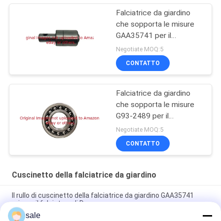
Falciatrice da giardino
che sopporta le misure
GAA35741 per il
falciatore di verdi di
Negotiate MOQ:5
Deere 180A
CONTATTO
Falciatrice da giardino
che sopporta le misure
G93-2489 per il
falciatore di TORO
Negotiate MOQ:5
CONTATTO
Cuscinetto della falciatrice da giardino
Il rullo di cuscinetto della falciatrice da giardino GAA35741
misura il falciatore di Deere
sale