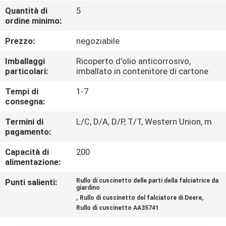
CONTROLLO
Quantità di
5
ordine minimo:
DI
QUALITÀ
Prezzo:
negoziabile
Imballaggi
Ricoperto d'olio anticorrosivo,
CONTATTICI
particolari:
imballato in contenitore di cartone
Tempi di
1-7
consegna:
NOTIZIE
Termini di
L/C, D/A, D/P, T/T, Western Union, m
pagamento:
RICHIEDA
Capacità di
200
UNA
alimentazione:
CITAZIONE
Punti salienti:
Rullo di cuscinetto delle parti della falciatrice da
giardino
,
,
Rullo di cuscinetto del falciatore di Deere
MAPPA
Rullo di cuscinetto AA35741
DEL