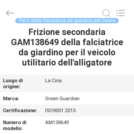
2026
Dongguan
Hesheng
Long
Trading
Parti della falciatrice da giardino per Deere
Co.,
Ltd..
Frizione secondaria
CASA
All
Rights
Reserved.
GAM138649 della falciatrice
PRODOTTI
da giardino per il veicolo
utilitario dell'alligatore
CIRCA
NOI
Luogo di
La Cina
origine:
GIRO
Marca:
Green Guardian
DELLA
Certificazione:
ISO9001:2015
FABBRICA
Numero di
AM138649
modello: