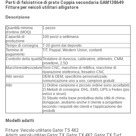
Parti di falciatrice di prato Coppia secondaria GAM138649
Fitture per veicoli utilitari alligatore
Descrizione
Quantità minima
1 pezzo
d'ordine (MOQ)
Capacità di
100 pezzi a settimana
produzione
Tempo di consegna
7-20 giorni dal deposito
Termine di
T/T, Paypal, Western Union, contanti
pagamento
Controllo della qualità
Testatore di durezza, calibratore, alitimetro, CMM,
proiettore, 2.5D
Macchine/attrezzature
Torni CNC, macchine di rettifica, macchine di
riparazione elettronica, fresatrici CNC
Altri servizi
OEM & OEM, specifiche personalizzate,
comunicazione uno a uno, campioni gratuiti
Altri
1) Ordine campione e piccolo ordine sono accettabili;
2) Metodi di consegna: DHL, EMS, UPS o Fedex (più
veloci e sicuri)
3) Situato nella base produttiva della città di china-
dongguan, aiutiamo anche il cliente a progettare
secondo i requisiti dei clienti e l'applicazione dei
prodotti.
Modelli adatti
Fitture: Veicolo utilitario Gator TS 4X2
Adatti: veicoli utilitari Gator TX, Gator TX 4X2, Gator TX Turf,