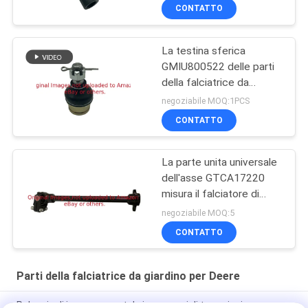
misura il falciatore di
CONTATTO
Deere
La testina sferica
GMIU800522 delle parti
della falciatrice da
giardino misura il veicolo
negoziabile MOQ:1PCS
utilitario di Deere
CONTATTO
ProGator
La parte unita universale
dell'asse GTCA17220
misura il falciatore di
Deere
negoziabile MOQ:5
CONTATTO
Parti della falciatrice da giardino per Deere
Puleggia di ingresso scatola ingranaggi di trasmissione