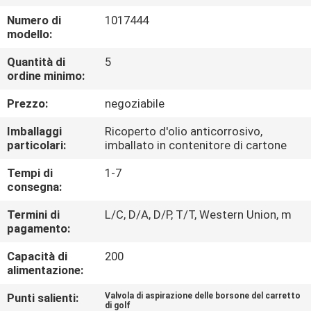
CONTROLLO
Numero di
1017444
DI
modello:
QUALITÀ
Quantità di
5
ordine minimo:
CONTATTICI
Prezzo:
negoziabile
Imballaggi
Ricoperto d'olio anticorrosivo,
NOTIZIE
particolari:
imballato in contenitore di cartone
Tempi di
1-7
RICHIEDA
consegna:
UNA
Termini di
L/C, D/A, D/P, T/T, Western Union, m
pagamento:
CITAZIONE
Capacità di
200
alimentazione:
MAPPA
Punti salienti:
Valvola di aspirazione delle borsone del carretto
DEL
di golf