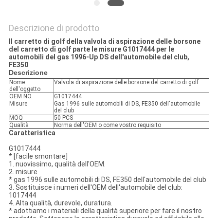
Descrizione di prodotto
Il carretto di golf della valvola di aspirazione delle borsone
del carretto di golf parte le misure G1017444 per le
automobili del gas 1996-Up DS dell'automobile del club,
FE350
Descrizione
Nome
Valvola di aspirazione delle borsone del carretto di golf
dell'oggetto
OEM NO.
G1017444
Misure
Gas 1996 sulle automobili di DS, FE350 dell'automobile
del club
MOQ
50 PCS
Qualità
Norma dell'OEM o come vostro requisito
Caratteristica
G1017444
* [facile smontare]
1. nuovissimo, qualità dell'OEM.
2. misure
* gas 1996 sulle automobili di DS, FE350 dell'automobile del club
3. Sostituisce i numeri dell'OEM dell'automobile del club:
1017444
4. Alta qualità, durevole, duratura.
* adottiamo i materiali della qualità superiore per fare il nostro