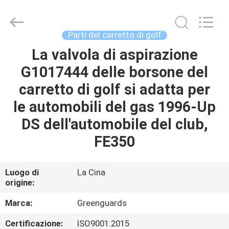
2026
Dongguan
Hesheng
Long
Trading
Parti del carretto di golf
Co.,
Ltd..
La valvola di aspirazione
CASA
All
Rights
Reserved.
G1017444 delle borsone del
PRODOTTI
carretto di golf si adatta per
le automobili del gas 1996-Up
CIRCA
DS dell'automobile del club,
NOI
FE350
GIRO
Luogo di
La Cina
origine:
DELLA
FABBRICA
Marca:
Greenguards
Certificazione:
ISO9001:2015