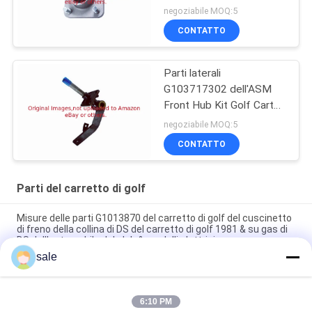
negoziabile MOQ:5
CONTATTO
Parti laterali
G103717302 dell'ASM
Front Hub Kit Golf Cart
del fuso dei driver
negoziabile MOQ:5
CONTATTO
Parti del carretto di golf
Misure delle parti G1013870 del carretto di golf del cuscinetto
di freno della collina di DS del carretto di golf 1981 & su gas di
DS dell'automobile del club & modelli elettrici
sale
Ricambi per carrelli da golf G1011415 Fits Club Car G E DS
Shock Absorber Bushing Kit Con 2 colla 2 Pad 2 Noce
6:10 PM
Carro da golf parti kit cavo freno G1011403 Fits Club Car Gas