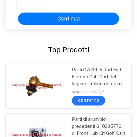
carretto di golf si adatta per le
automobili del gas 1996-Up DS
dell'automobile del club, FE350
Continua
Top Prodotti
Parti G7539 di Rod End
Electric Golf Cart del
legame infilate destra di
DS
negoziabile MOQ:5
CONTATTO
Parti di alluminio
precedenti G102357701
di Front Hub Kit Golf Cart