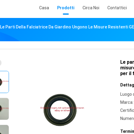
Casa
Prodotti
Circa Noi
Contattici
Le Parti Della Falciatrice Da Giardino Ungono Le Misure Resistenti GET
Le par
misure
per il
Dettagl
Luogo d
Marca:
Certifi
Numero
Termin