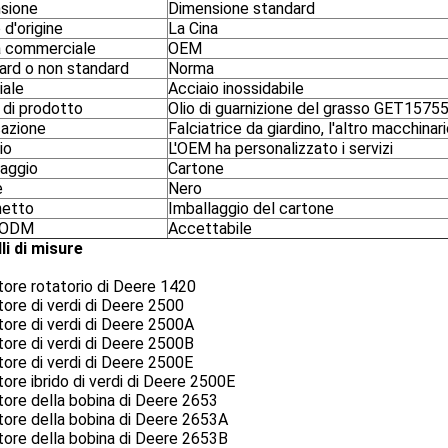
sione
Dimensione standard
d'origine
La Cina
 commerciale
OEM
ard o non standard
Norma
iale
Acciaio inossidabile
di prodotto
Olio di guarnizione del grasso GET15755
cazione
Falciatrice da giardino, l'altro macchinar
io
L'OEM ha personalizzato i servizi
laggio
Cartone
e
Nero
etto
Imballaggio del cartone
/ODM
Accettabile
li di misure
tore rotatorio di Deere 1420
tore di verdi di Deere 2500
tore di verdi di Deere 2500A
tore di verdi di Deere 2500B
tore di verdi di Deere 2500E
tore ibrido di verdi di Deere 2500E
tore della bobina di Deere 2653
tore della bobina di Deere 2653A
tore della bobina di Deere 2653B