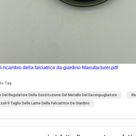
di ricambio della falciatrice da giardino Manufacturer.pdf
to Tag:
 Del Regolatore Della Sostituzione Del Metallo Del Decespugliatore
Re
zoli Il Taglio Delle Lame Della Falciatrice Da Giardino