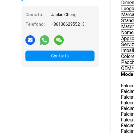
Dimen
Luogo 
Marca
Contatti:
Jackie Cheng
Stand
Telefono:
+8613662955213
Mater
Nome 
Appli
Serviz
Imbal
Contatto
Color
Pacch
OEM
Model
Falcia
Falcia
Falcia
Falcia
Falcia
Falcia
Falcia
Falcia
Falcia