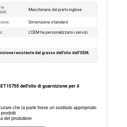
rie
Macchinario del prato inglese
bili:
ione:
Dimensione standard
o:
L'OEM ha personalizzato i servizi
izione resistente del grasso dell'olio dell'OEM
,
ET15755 dell'olio di guarnizione per il
o
icurare che la parte fosse un sostituto appropriato
 prodotti
ia del produttore