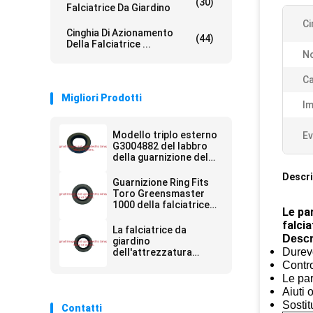
(30)
Falciatrice Da Giardino
Ci
Cinghia Di Azionamento
(44)
Della Falciatrice ...
No
Ca
Migliori Prodotti
Im
Modello triplo esterno
Ev
G3004882 del labbro
della guarnizione del
grasso del rullo del
Descri
falciatore per il
Guarnizione Ring Fits
macchinario del prato
Toro Greensmaster
inglese
1000 della falciatrice
Le par
da giardino G253-163
falci
La falciatrice da
Descr
giardino
Durevo
dell'attrezzatura
originale sigilla
Contro
GTCU25266 per
Le par
l'attrezzatura del
Aiuti 
prato inglese
Sostit
Contatti