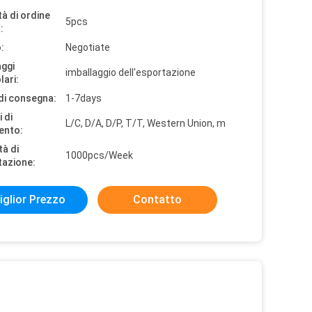
à di ordine
5pcs
:
:
Negotiate
aggi
imballaggio dell'esportazione
lari:
di consegna:
1-7days
 di
L/C, D/A, D/P, T/T, Western Union, m
ento:
tà di
1000pcs/Week
tazione:
iglior Prezzo
Contatto