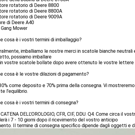
tore rotatorio di Deere 8800
tore rotatorio di Deere 8800A
tore rotatorio di Deere 9009A
ore di Deere A40
 Gang Mower
e cosa è i vostri termini di imballaggio?
ralmente, imballiamo le nostre merci in scatole bianche neutrali
vetto, possiamo imballare
in vostre scatole bollate dopo avere ottenuto le vostre lettere 
e cosa è le vostre dilazioni di pagamento?
30% come deposito e 70% prima della consegna. Vi mostreremo l
e l'equilibrio.
e cosa è i vostri termini di consegna?
 CATENA DELL'OROLOGIO, CFR, CIF, DDU. Q4. Come circa il vostr
derà i 7 - 10 giorni dopo il ricevimento del vostro anticipo
nto. Il termine di consegna specifico dipende dagli oggetti e da