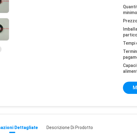
Quantit
minimo
Prezzo
Imball
partico
Tempi 
Termini
pagam
Capaci
alimen
M
azioni Dettagliate
Descrizione Di Prodotto