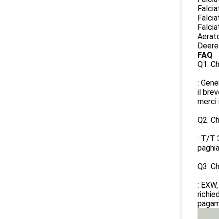
Falcia
Falcia
Falcia
Aerat
Deere
FAQ
Q1. Ch
: Gene
il bre
merci 
Q2. Ch
: T/T 
paghiat
Q3. Ch
: EXW,
richie
pagame