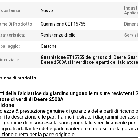
Indust
rcostanza:
Nuovo
Applica
me Di Prodotto:
Guarnizione GET15755
Dimens
ratteristica:
Resistenza di olio
Servizi
ballaggio:
Cartone
Guarnizione ET15755 del grasso di Deere
,
Guarn
idenziare:
Deere 2500A si inverdisce le parti del falciatore
zione di prodotto
ti della falciatrice da giardino ungono le misure resistenti G
atore di verdi di Deere 2500A
izione
lezza & prestazione genuine di garanzia delle parti di ricambi
lli la descrizione e le parti hanno illustrato i diagrammi per ass
ti genuine di misura esatta sono progettate specificamente per i
originali adattantesi delle parti mantenere i requisiti della garanz
uzione diretta per la parte originale