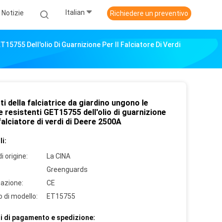
Italian
Notizie
Richiedere un preventivo
15755 Dell'olio Di Guarnizione Per Il Falciatore Di Verdi
ti della falciatrice da giardino ungono le
 resistenti GET15755 dell'olio di guarnizione
 falciatore di verdi di Deere 2500A
i:
i origine:
La CINA
Greenguards
cazione:
CE
 di modello:
ET15755
i di pagamento e spedizione: