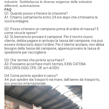
industrie. Soddisfaccia le diverse esigenze delle industrie
differenti, automazione.
FAQ
Q1: Quando posso ottenere la citazione?
A1: Citiamo solitamente entro 24 ore dopo che otteniamo la
vostra indagine.
Q2: Posso ottenere un campione prima di ordine di massa? E
come circa le spese?
A2: Sì, benvenuto provare il campione. Per il nostro nuovo
cliente, debba pagare in anticipo la tassa del campione, ma può
essere rimborsato dopo l'ordine. Per il cliente anziano, non abbia
bisogno della tassa del campione, appena provano la tassa di
spedizione per raccogliersi.
Q3: Che termini che potete accettare?
A3: Possiamo accettare molti termini, EXW, CATENA
DELL'OROLOGIO, CFR, CIF, ect di DDU.
Q4: Come potete spedire il carico?
A4: può spedire dai trasporti via mare, dall'aereo da trasporto,
ecc preciso internazionale…