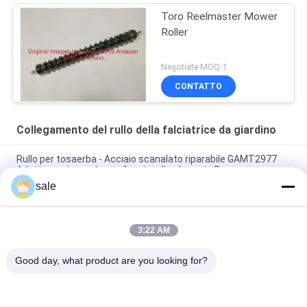
Toro Reelmaster Mower
Roller
Negotiate MOQ:1
CONTATTO
Collegamento del rullo della falciatrice da giardino
Rullo per tosaerba - Acciaio scanalato riparabile GAMT2977
Adatto per tosaerba professionali e da prato Deere
sale
Parti del tosaerba Roller liscio, 30 pollici GAMT2976 si adatta a
Deere Professional Mower
3:22 AM
Rullo anteriore liscio per tosaerba, 26 pollici GAMT2969 Adatto
per tosaerba Deere Trim and Surrounds
Good day, what product are you looking for?
Categorie popolari
Tutti