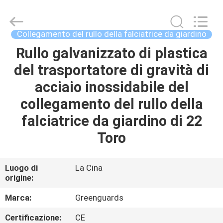
2026
Dongguan
Hesheng
Long
Trading
Collegamento del rullo della falciatrice da giardino
Co.,
Ltd..
Rullo galvanizzato di plastica
CASA
All
Rights
Reserved.
del trasportatore di gravità di
PRODOTTI
acciaio inossidabile del
collegamento del rullo della
CIRCA
falciatrice da giardino di 22
NOI
Toro
GIRO
Luogo di
La Cina
origine:
DELLA
FABBRICA
Marca:
Greenguards
Certificazione:
CE