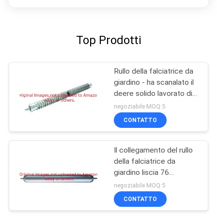
Top Prodotti
Rullo della falciatrice da
giardino - ha scanalato il
deere solido lavorato di
misure dell'acciaio
negoziabile MOQ:5
GAET10557
CONTATTO
Il collegamento del rullo
della falciatrice da
giardino liscia 76
millimetri 3 in
negoziabile MOQ:5
GTCA17790
CONTATTO