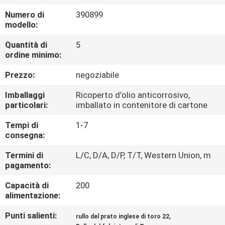
CONTROLLO
Numero di
390899
DI
modello:
QUALITÀ
Quantità di
5
ordine minimo:
CONTATTICI
Prezzo:
negoziabile
Imballaggi
Ricoperto d'olio anticorrosivo,
NOTIZIE
particolari:
imballato in contenitore di cartone
Tempi di
1-7
RICHIEDA
consegna:
UNA
Termini di
L/C, D/A, D/P, T/T, Western Union, m
pagamento:
CITAZIONE
Capacità di
200
alimentazione:
MAPPA
Punti salienti:
,
rullo del prato inglese di toro 22
DEL