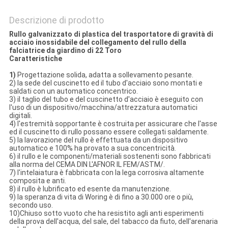
Descrizione di prodotto
Rullo galvanizzato di plastica del trasportatore di gravità di
acciaio inossidabile del collegamento del rullo della
falciatrice da giardino di 22 Toro
Caratteristiche
1)
Progettazione solida, adatta a sollevamento pesante.
2) la sede del cuscinetto ed il tubo d'acciaio sono montati e
saldati con un automatico concentrico.
3) il taglio del tubo e del cuscinetto d'acciaio è eseguito con
l'uso di un dispositivo/macchina/attrezzatura automatici
digitali.
4) l'estremità sopportante è costruita per assicurare che l'asse
ed il cuscinetto di rullo possano essere collegati saldamente.
5) la lavorazione del rullo è effettuata da un dispositivo
automatico e 100% ha provato a sua concentricità.
6) il rullo e le componenti/materiali sostenenti sono fabbricati
alla norma del CEMA DIN L'AFNOR IL FEM/ASTM/.
7) l'intelaiatura è fabbricata con la lega corrosiva altamente
composita e anti.
8) il rullo è lubrificato ed esente da manutenzione.
9) la speranza di vita di Woring è di fino a 30.000 ore o più,
secondo uso.
10)Chiuso sotto vuoto che ha resistito agli anti esperimenti
della prova dell'acqua, del sale, del tabacco da fiuto, dell'arenaria