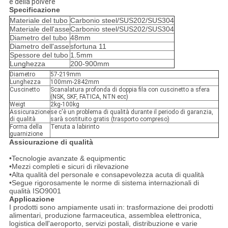
e della polvere
Specificazione
Materiale del tubo
Carbonio steel/SUS202/SUS304
Materiale dell'asse
Carbonio steel/SUS202/SUS304
Diametro del tubo
48mm
Diametro dell'asse
sfortuna 11
Spessore del tubo
1.5mm
Lunghezza
200-900mm
Diametro
57-219mm
Lunghezza
100mm-2842mm
Cuscinetto
Scanalatura profonda di doppia fila con cuscinetto a sfera
(NSK, SKF, FATICA, NTN ecc)
Weigt
2kg-100kg
Assicurazione
se c'è un problema di qualità durante il periodo di garanzia,
di qualità
sarà sostituito gratis (trasporto compreso)
Forma della
Tenuta a labirinto
guarnizione
Assicurazione di qualità
•Tecnologie avanzate & equipmentic
•Mezzi completi e sicuri di rilevazione
•Alta qualità del personale e consapevolezza acuta di qualità
•Segue rigorosamente le norme di sistema internazionali di
qualità ISO9001
Applicazione
I prodotti sono ampiamente usati in: trasformazione dei prodotti
alimentari, produzione farmaceutica, assemblea elettronica,
logistica dell'aeroporto, servizi postali, distribuzione e varie