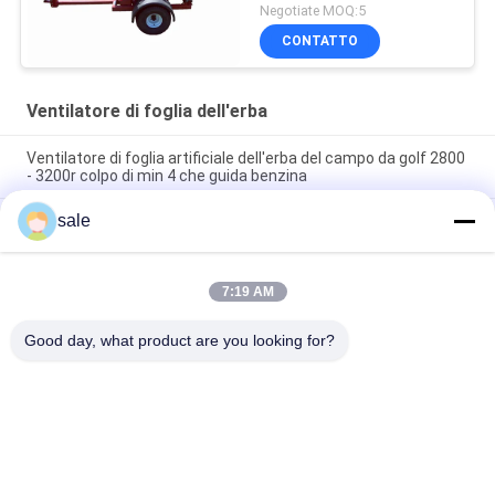
inglese
Negotiate MOQ:5
CONTATTO
Ventilatore di foglia dell'erba
Ventilatore di foglia artificiale dell'erba del campo da golf 2800
- 3200r colpo di min 4 che guida benzina
sale
controllo intelligente del campo da golf d'acciaio dei cuscini
ammortizzatori di 3200r Min Turbine Cordless Leaf Blower
Rimorchio ribaltabile agricolo idraulico con presa di forza
7:19 AM
(PTO) da 3-10 tonnellate OEM, capacità 210*160*30 cm, con
gruppo pneumatici
Good day, what product are you looking for?
Categorie popolari
Tutti
Parti Della 
Parti Della 
Falciatrice Da 
Falciatrice Da 
Giardino Per Toro
Giardino Per Deere