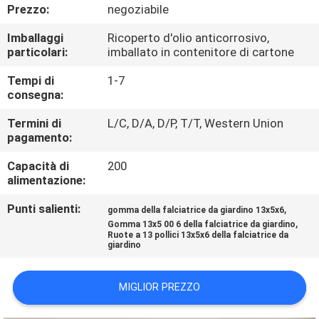
CONTROLLO
Prezzo:
negoziabile
DI
Imballaggi
Ricoperto d'olio anticorrosivo,
particolari:
imballato in contenitore di cartone
QUALITÀ
Tempi di
1-7
consegna:
CONTATTICI
Termini di
L/C, D/A, D/P, T/T, Western Union
pagamento:
NOTIZIE
Capacità di
200
alimentazione:
RICHIEDA
Punti salienti:
,
gomma della falciatrice da giardino 13x5x6
UNA
,
Gomma 13x5 00 6 della falciatrice da giardino
Ruote a 13 pollici 13x5x6 della falciatrice da
CITAZIONE
giardino
MAPPA
MIGLIOR PREZZO
DEL