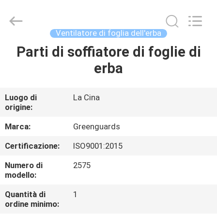
2026
Dongguan
Hesheng
Long
Trading
Ventilatore di foglia dell'erba
Co.,
Ltd..
Parti di soffiatore di foglie di
CASA
All
Rights
Reserved.
erba
PRODOTTI
Luogo di
La Cina
origine:
CIRCA
NOI
Marca:
Greenguards
Certificazione:
ISO9001:2015
GIRO
Numero di
2575
DELLA
modello:
FABBRICA
Quantità di
1
ordine minimo: