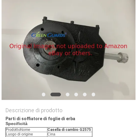
SITO
PRIVACY
POLICY
Descrizione di prodotto
Parti di soffiatore di foglie di erba
Specificità
Prodotto
Nome
Casella di cambio G2575
Luogo di origine
Cina