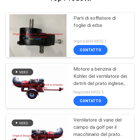
Parti di soffiatore di
foglie di erba
negoziabile MOQ:1
CONTATTO
Motore a benzina di
Kohler del ventilatore dei
detriti del prato inglese,
ventilatore di foglia
Negotiate MOQ:5
dell'erba
CONTATTO
Ventilatore di varie del
campo da golf per il
macchinario del prato