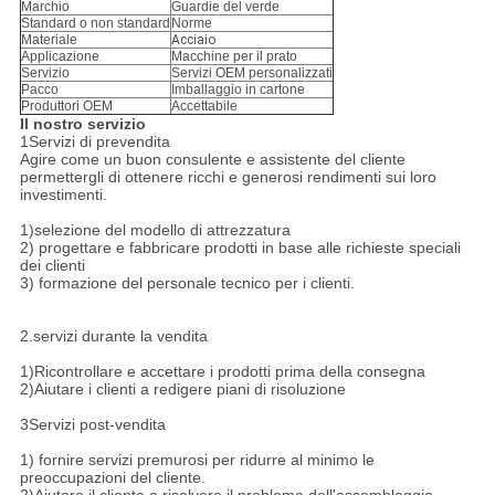
Marchio
Guardie del verde
Standard o non standard
Norme
Materiale
Acciaio
Applicazione
Macchine per il prato
Servizio
Servizi OEM personalizzati
Pacco
Imballaggio in cartone
Produttori OEM
Accettabile
Il nostro servizio
1Servizi di prevendita
Agire come un buon consulente e assistente del cliente
permettergli di ottenere ricchi e generosi rendimenti sui loro
investimenti.
1)selezione del modello di attrezzatura
2) progettare e fabbricare prodotti in base alle richieste speciali
dei clienti
3) formazione del personale tecnico per i clienti.
2.servizi durante la vendita
1)Ricontrollare e accettare i prodotti prima della consegna
2)Aiutare i clienti a redigere piani di risoluzione
3Servizi post-vendita
1) fornire servizi premurosi per ridurre al minimo le
preoccupazioni del cliente.