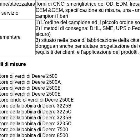
ine/attrezzatura
Torni di CNC, smerigliatrice del OD, EDM, fres
OEM &OEM, specificazione su misura, una - u
o servizio
campioni liberi
1) L'ordine del campione ed il piccolo ordine so
2) i metodi di consegna: DHL, SME, UPS o Fed
sicuro)
ementare
3) situato nella base di fabbricazione della città
dongguan anche per aiutare progettazione del 
requisiti dei clienti e l'applicazione dei prodotti.
li di misure
tore di verdi di Deere 2500
tore di verdi di Deere 2500A
tore di verdi di Deere 2500B
tore di verdi di Deere 2500E
tore ibrido di verdi di Deere 2500E
tore della bobina di Deere 3225B
tore della bobina di Deere 3225C
tore della bobina di Deere 3235B
tore della bobina di Deere 3235C
tore della bobina di Deere 7500
tore della bobina di Deere 8500