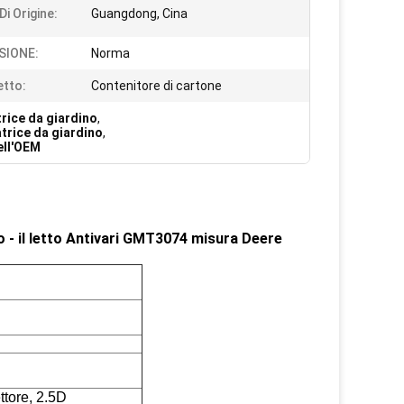
i Origine:
Guangdong, Cina
SIONE:
Norma
tto:
Contenitore di cartone
trice da giardino
,
iatrice da giardino
,
ell'OEM
ino - il letto Antivari GMT3074 misura Deere
ettore, 2.5D