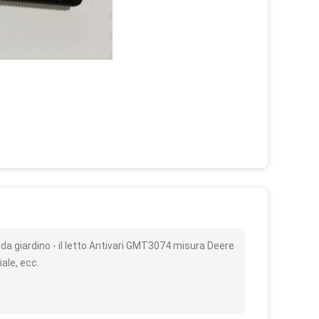
o
e da giardino - il letto Antivari GMT3074 misura Deere
ale, ecc.