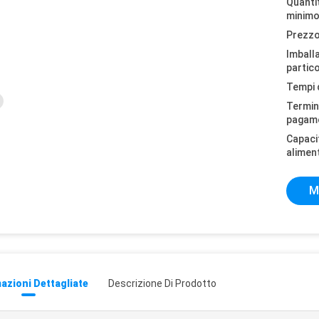
Quantit
minimo
Prezzo
Imball
partico
Tempi 
Termini
pagam
Capaci
alimen
M
azioni Dettagliate
Descrizione Di Prodotto