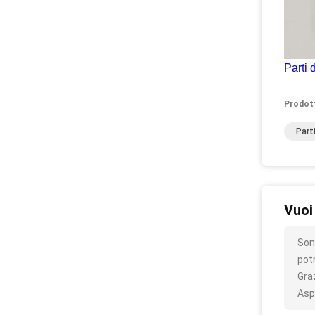
Parti 
Prodot
Part
Vuoi
Sono
pot
Gra
Asp