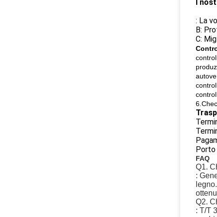
I nost
: La v
B: Pro
C: Mig
Contro
contro
produz
autover
control
control
6.Chec
Trasp
Termin
Termin
Pagam
Porto 
FAQ
Q1. Ch
: Gene
legno.
ottenu
Q2. Ch
: T/T 