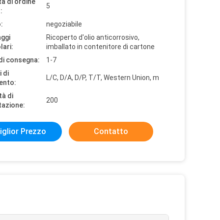
à di ordine
5
:
:
negoziabile
aggi
Ricoperto d'olio anticorrosivo,
lari:
imballato in contenitore di cartone
di consegna:
1-7
 di
L/C, D/A, D/P, T/T, Western Union, m
ento:
tà di
200
tazione:
iglior Prezzo
Contatto