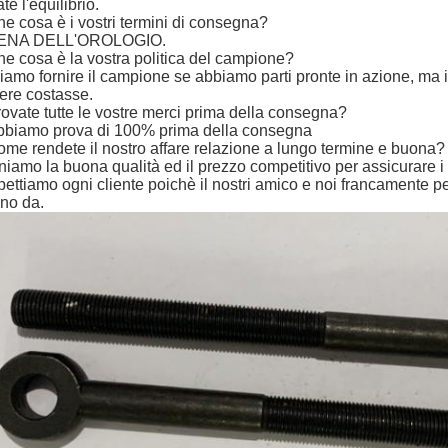
te l'equilibrio.
e cosa è i vostri termini di consegna?
TENA DELL'OROLOGIO.
e cosa è la vostra politica del campione?
iamo fornire il campione se abbiamo parti pronte in azione, ma 
riere costasse.
ovate tutte le vostre merci prima della consegna?
 abbiamo prova di 100% prima della consegna
me rendete il nostro affare relazione a lungo termine e buona?
eniamo la buona qualità ed il prezzo competitivo per assicurare i 
pettiamo ogni cliente poichè il nostri amico e noi francamente per
no da.