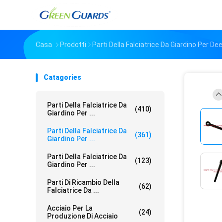
Casa
Prodotti
Parti Della Falciatrice Da Giardino Per De
Catagories
Parti Della Falciatrice Da
(410)
Giardino Per ...
Parti Della Falciatrice Da
(361)
Giardino Per ...
Parti Della Falciatrice Da
(123)
Giardino Per ...
Parti Di Ricambio Della
(62)
Falciatrice Da ...
Acciaio Per La
(24)
Produzione Di Acciaio