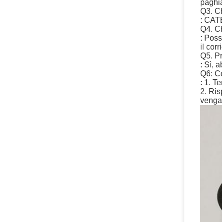
paghia
Q3. Ch
: CA
Q4. Ch
: Poss
il cor
Q5. Pr
: Sì,
Q6: Co
: 1. T
2. Ris
venga