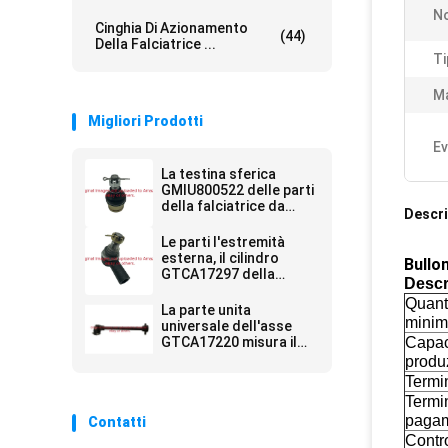
No
Cinghia Di Azionamento
(44)
Della Falciatrice ...
Ti
Ma
Migliori Prodotti
Ev
La testina sferica
GMIU800522 delle parti
della falciatrice da
Descri
giardino misura il
veicolo utilitario di
Le parti l'estremità
Deere ProGator
esterna, il cilindro
Bullon
GTCA17297 della
Descr
falciatrice da giardino
Quanti
misura il falciatore di
La parte unita
Deere
minim
universale dell'asse
GTCA17220 misura il
Capac
falciatore di Deere
produ
Termi
Termi
paga
Contatti
Contro