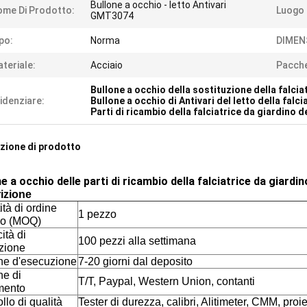
Bullone a occhio - letto Antivari
me Di Prodotto:
Luogo D
GMT3074
po:
Norma
DIMEN
teriale:
Acciaio
Pacche
Bullone a occhio della sostituzione della falcia
idenziare:
Bullone a occhio di Antivari del letto della falc
Parti di ricambio della falciatrice da giardino d
zione di prodotto
e a occhio delle parti di ricambio della falciatrice da giard
izione
tà di ordine
1 pezzo
o (MOQ)
ità di
100 pezzi alla settimana
zione
ne d'esecuzione
7-20 giorni dal deposito
ne di
T/T, Paypal, Western Union, contanti
mento
llo di qualità
Tester di durezza, calibri, Alitimeter, CMM, proi