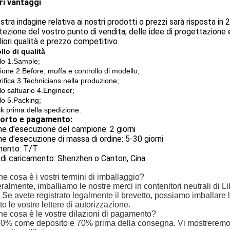
ri vantaggi
ostra indagine relativa ai nostri prodotti o prezzi sarà risposta in 
tezione del vostro punto di vendita, delle idee di progettazione e
liori qualità e prezzo competitivo.
llo di qualità
llo 1.Sample;
ione 2.Before, muffa e controllo di modello;
ifica 3.Technicians nella produzione;
lo saltuario 4.Engineer;
lo 5.Packing;
k prima della spedizione.
orto e pagamento:
e d'esecuzione del campione: 2 giorni
e d'esecuzione di massa di ordine: 5-30 giorni
ento: T/T
di caricamento: Shenzhen o Canton, Cina
e cosa è i vostri termini di imballaggio?
ralmente, imballiamo le nostre merci in contenitori neutrali di Li
 Se avete registrato legalmente il brevetto, possiamo imballare 
to le vostre lettere di autorizzazione.
e cosa è le vostre dilazioni di pagamento?
30% come deposito e 70% prima della consegna. Vi mostreremo le