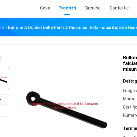
Casa
Prodotti
Circa Noi
Contattici
ere
Bullone A Occhio Delle Parti Di Ricambio Della Falciatrice Da Gia
Bullon
falcia
misur
Dettagl
Luogo d
Marca:
Certifi
Numero
Termin