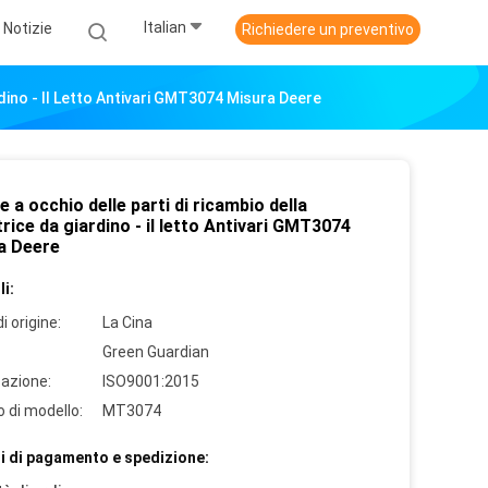
Italian
Notizie
Richiedere un preventivo
rdino - Il Letto Antivari GMT3074 Misura Deere
e a occhio delle parti di ricambio della
trice da giardino - il letto Antivari GMT3074
a Deere
i:
i origine:
La Cina
Green Guardian
cazione:
ISO9001:2015
 di modello:
MT3074
i di pagamento e spedizione: