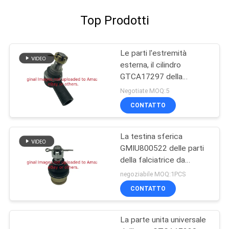
Top Prodotti
Le parti l'estremità
esterna, il cilindro
GTCA17297 della
falciatrice da giardino
Negotiate MOQ:5
misura il falciatore di
CONTATTO
Deere
La testina sferica
GMIU800522 delle parti
della falciatrice da
giardino misura il veicolo
negoziabile MOQ:1PCS
utilitario di Deere
CONTATTO
ProGator
La parte unita universale