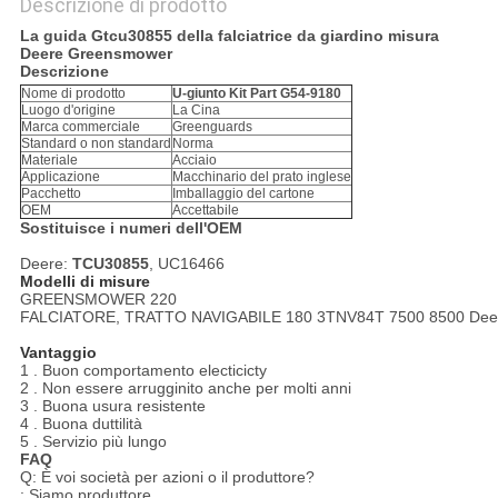
Descrizione di prodotto
La guida Gtcu30855 della falciatrice da giardino misura
Deere Greensmower
Descrizione
Nome di prodotto
U-giunto Kit Part G54-9180
Luogo d'origine
La Cina
Marca commerciale
Greenguards
Standard o non standard
Norma
Materiale
Acciaio
Applicazione
Macchinario del prato inglese
Pacchetto
Imballaggio del cartone
OEM
Accettabile
Sostituisce i numeri dell'OEM
Deere:
TCU30855
, UC16466
Modelli di misure
GREENSMOWER 220
FALCIATORE, TRATTO NAVIGABILE 180 3TNV84T 7500 8500 Dee
Vantaggio
1 . Buon comportamento electicicty
2 . Non essere arrugginito anche per molti anni
3 . Buona usura resistente
4 . Buona duttilità
5 . Servizio più lungo
FAQ
Q: È voi società per azioni o il produttore?
: Siamo produttore.