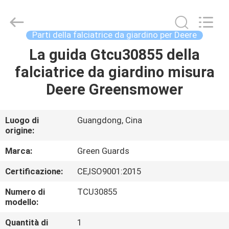
2026
Dongguan
Hesheng
Long
Trading
Parti della falciatrice da giardino per Deere
Co.,
Ltd..
La guida Gtcu30855 della
CASA
All
Rights
Reserved.
falciatrice da giardino misura
PRODOTTI
Deere Greensmower
CIRCA
Luogo di
Guangdong, Cina
origine:
NOI
Marca:
Green Guards
GIRO
Certificazione:
CE,ISO9001:2015
DELLA
Numero di
TCU30855
FABBRICA
modello:
Quantità di
1