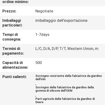
ordine minimo:
CONTROLLO
DI
Prezzo:
Negotiate
QUALITÀ
Imballaggi
imballaggio dell'esportazione
particolari:
CONTATTICI
Tempi di
1-7days
consegna:
NOTIZIE
Termini di
L/C, D/A, D/P, T/T, Western Union, m
pagamento:
Capacità di
500
RICHIEDA
alimentazione:
UNA
Punti salienti:
Sostegno resistente della falciatrice da giardino
CITAZIONE
dell'olio
,
Sostegno della falciatrice da giardino della
gomma di silicone dell'OEM
MAPPA
,
Parti agricole della falciatrice da giardino di
DEL
Deere